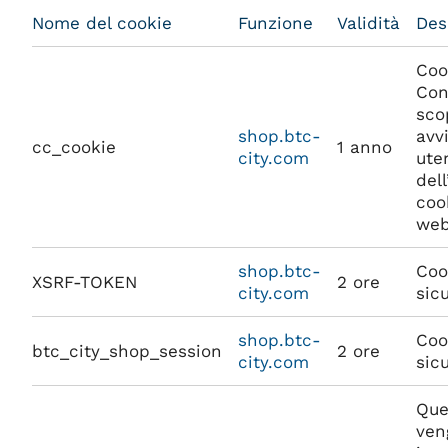
Nome del cookie
Funzione
Validità
Des
Coo
Con
sco
shop.btc-
avvi
cc_cookie
1 anno
city.com
ute
dell
coo
web
shop.btc-
Coo
XSRF-TOKEN
2 ore
city.com
sic
shop.btc-
Coo
btc_city_shop_session
2 ore
city.com
sic
Que
ven