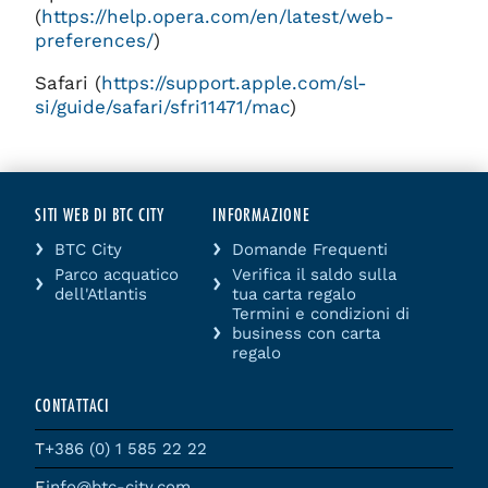
(
https://help.opera.com/en/latest/web-
preferences/
)
Safari (
https://support.apple.com/sl-
si/guide/safari/sfri11471/mac
)
SITI WEB DI BTC CITY
INFORMAZIONE
BTC City
Domande Frequenti
Parco acquatico
Verifica il saldo sulla
dell'Atlantis
tua carta regalo
Termini e condizioni di
business con carta
regalo
CONTATTACI
T
+386 (0) 1 585 22 22
E
info@btc-city.com