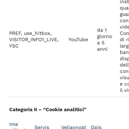
inst
qua
gua
con
vid
da 1
PREF, use_hitbox,
Con
giorno
VISITOR_INFO1_LIVE,
YouTube
di r
a 5
YSC
lar
anni
ban
dis
dell
con
vis
e c
il v
Categoria II – “Cookie analitici”
Ime
Servis
Veljavnost
Opis