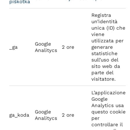
piškotka
Registra
un’identità
unica (ID) che
viene
utilizzata per
Google
_ga
2 ore
generare
Analitycs
statistiche
sull’uso del
sito web da
parte del
visitatore.
L’applicazione
Google
Analytics usa
Google
questo cookie
ga_koda
2 ore
Analitycs
per
controllare il