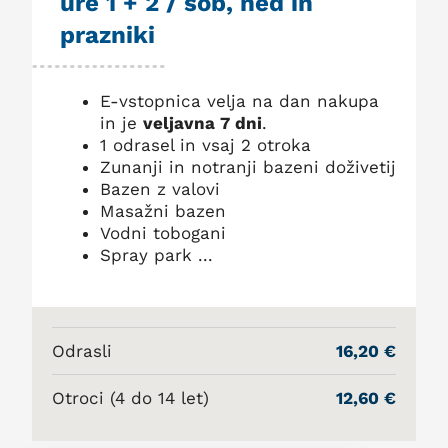
ure 1 + 2 / sob, ned in
prazniki
E-vstopnica velja na dan nakupa
in je
veljavna 7 dni
.
1 odrasel in vsaj 2 otroka
Zunanji in notranji bazeni doživetij
Bazen z valovi
Masažni bazen
Vodni tobogani
Spray park ...
Odrasli
16,20 €
Otroci (4 do 14 let)
12,60 €