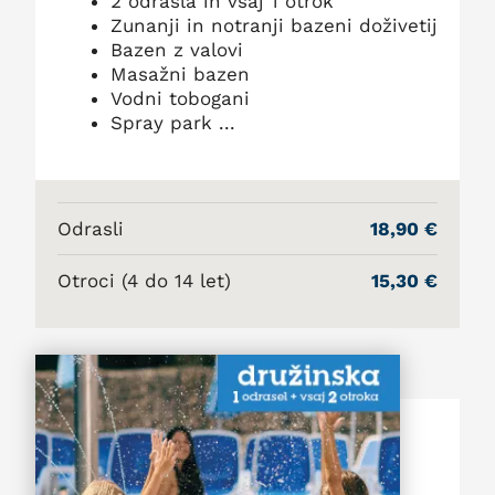
2 odrasla in vsaj 1 otrok
Zunanji in notranji bazeni doživetij
Bazen z valovi
Masažni bazen
Vodni tobogani
Spray park ...
Odrasli
18,90 €
Otroci (4 do 14 let)
15,30 €