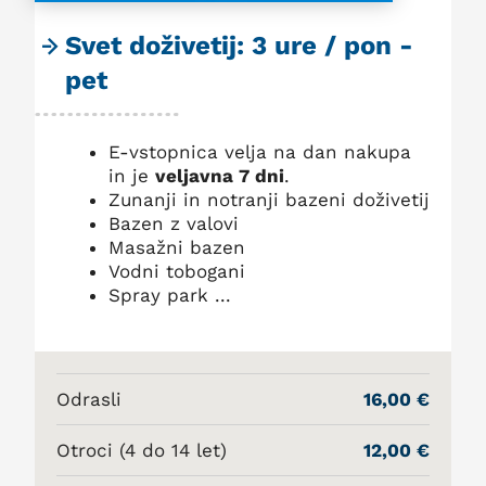
Svet doživetij: 3 ure / pon -
pet
E-vstopnica velja na dan nakupa
in je
veljavna 7 dni
.
Zunanji in notranji bazeni doživetij
Bazen z valovi
Masažni bazen
Vodni tobogani
Spray park ...
Odrasli
16,00 €
Otroci (4 do 14 let)
12,00 €