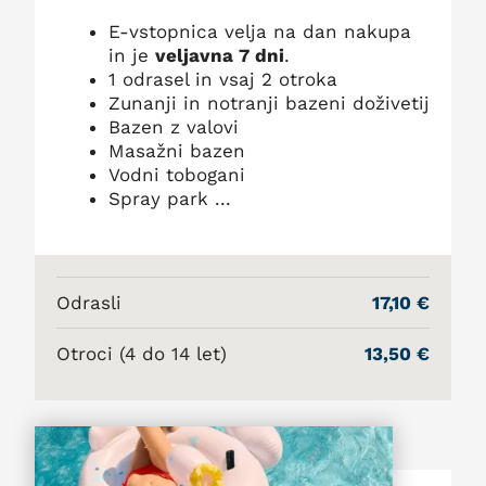
E-vstopnica velja na dan nakupa
in je
veljavna 7 dni
.
1 odrasel in vsaj 2 otroka
Zunanji in notranji bazeni doživetij
Bazen z valovi
Masažni bazen
Vodni tobogani
Spray park ...
Odrasli
17,10 €
Otroci (4 do 14 let)
13,50 €