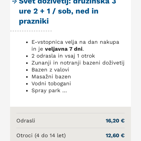
Svet doživetij: družinska 3
ure 2 + 1 / sob, ned in
prazniki
E-vstopnica velja na dan nakupa
in je
veljavna 7 dni
.
2 odrasla in vsaj 1 otrok
Zunanji in notranji bazeni doživetij
Bazen z valovi
Masažni bazen
Vodni tobogani
Spray park ...
Odrasli
16,20 €
Otroci (4 do 14 let)
12,60 €